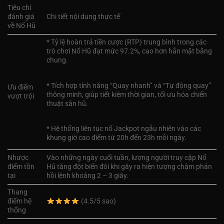
Tiêu chí
đánh giá
Chi tiết nội dung thực tế
về Nổ Hũ
* Tỷ lệ hoàn trả tiền cược (RTP) trung bình trong các
trò chơi Nổ Hũ đạt mức 97.2%, cao hơn hẳn mặt bằng
chung.
* Tích hợp tính năng “Quay nhanh” và “Tự động quay”
Ưu điểm
thông minh, giúp tiết kiệm thời gian, tối ưu hóa chiến
vượt trội
thuật săn hũ.
* Hệ thống liên tục nổ Jackpot ngẫu nhiên vào các
khung giờ cao điểm từ 20h đến 23h mỗi ngày.
Nhược
Vào những ngày cuối tuần, lượng người truy cập Nổ
điểm tồn
Hũ tăng đột biến đôi khi gây ra hiện tượng chậm phản
tại
hồi lệnh khoảng 2 – 3 giây.
Thang
điểm hệ
(4.5/5 sao)
thống