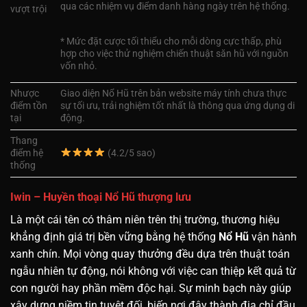
qua các nhiệm vụ điểm danh hàng ngày trên hệ thống.
vượt trội
* Mức đặt cược tối thiểu cho mỗi dòng cực thấp, phù
hợp cho việc thử nghiệm chiến thuật săn hũ với nguồn
vốn nhỏ.
Nhược
Giao diện Nổ Hũ trên bản website máy tính chưa thực
điểm tồn
sự tối ưu, trải nghiệm tốt nhất là thông qua ứng dụng di
tại
động.
Thang
điểm hệ
(4.2/5 sao)
thống
Iwin – Huyền thoại Nổ Hũ thượng lưu
Là một cái tên có thâm niên trên thị trường, thương hiệu
khẳng định giá trị bền vững bằng hệ thống
Nổ Hũ
vận hành
xanh chín. Mọi vòng quay thưởng đều dựa trên thuật toán
ngẫu nhiên tự động, nói không với việc can thiệp kết quả từ
con người hay phần mềm độc hại. Sự minh bạch này giúp
xây dựng niềm tin tuyệt đối, biến nơi đây thành địa chỉ đầu