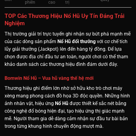
phiên
cao
trị
TOP Các Thương Hiệu Nổ Hũ Uy Tín Đáng Trải
Nghiệm
Thị trường giải trí trực tuyến ghi nhận sự bứt phá mạnh mẽ
của các dòng sản phẩm
Nổ Hũ
đổi thưởng
với cơ chế tích
lũy giải thưởng (Jackpot) lên đến hàng tỷ đồng. Để lựa
chọn được địa chỉ đầu tư an toàn, người chơi có thể tham
khảo danh sách các thương hiệu đình đám dưới đây.
Bomwin Nổ Hũ – Vua hũ vàng thế hệ mới
Thương hiệu ghi điểm lớn nhờ sở hữu kho trò chơi máy
xèng mang phong cách đồ họa 3D độc quyền. Những hình
ảnh nhân vật, hiệu ứng
Nổ Hũ
được thiết kế sắc nét bằng
công nghệ đổ bóng hiện đại, tạo hiệu ứng thị giác mạnh
mẽ. Người tham gia dễ dàng cảm nhận sự đầu tư bài bản
trong từng khung hình chuyển động mượt mà.