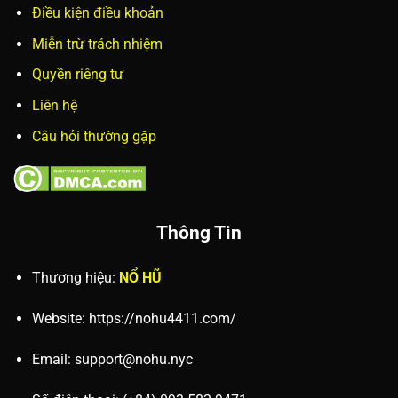
Điều kiện điều khoản
Miễn trừ trách nhiệm
Quyền riêng tư
Liên hệ
Câu hỏi thường gặp
Thông Tin
Thương hiệu:
NỔ HŨ
Website: https://nohu4411.com/
Email:
support@nohu.nyc