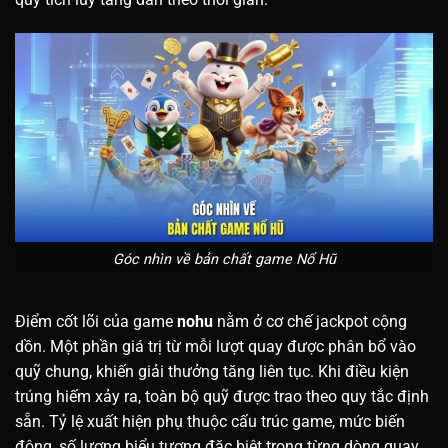
Góc nhìn về bản chất game Nổ Hũ
Điểm cốt lõi của game
nohu
nằm ở cơ chế jackpot cộng
dồn. Một phần giá trị từ mỗi lượt quay được phân bổ vào
quỹ chung, khiến giải thưởng tăng liên tục. Khi điều kiện
trúng hiếm xảy ra, toàn bộ quỹ được trao theo quy tắc định
sẵn. Tỷ lệ xuất hiện phụ thuộc cấu trúc game, mức biến
động, số lượng biểu tượng đặc biệt trong từng dòng quay.