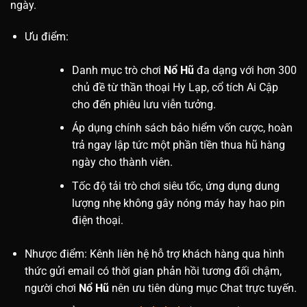
ngày.
Ưu điểm:
Danh mục trò chơi
Nổ Hũ
đa dạng với hơn 300
chủ đề từ thần thoại Hy Lạp, cổ tích Ai Cập
cho đến phiêu lưu viễn tưởng.
Áp dụng chính sách bảo hiểm vốn cược, hoàn
trả ngay lập tức một phần tiền thua hũ hàng
ngày cho thành viên.
Tốc độ tải trò chơi siêu tốc, ứng dụng dung
lượng nhẹ không gây nóng máy hay hao pin
điện thoại.
Nhược điểm: Kênh liên hệ hỗ trợ khách hàng qua hình
thức gửi email có thời gian phản hồi tương đối chậm,
người chơi
Nổ Hũ
nên ưu tiên dùng mục Chat trực tuyến.